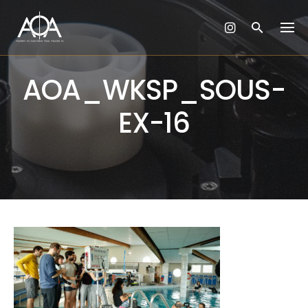
Skip
to
content
AOA_WKSP_SOUS-
EX-16