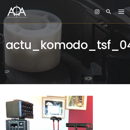
Skip
to
content
actu_komodo_tsf_0