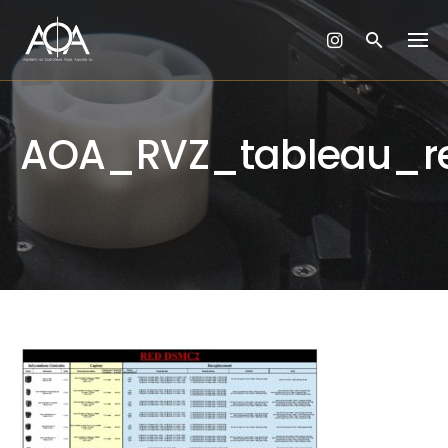
Skip
to
content
AOA_RVZ_tableau_