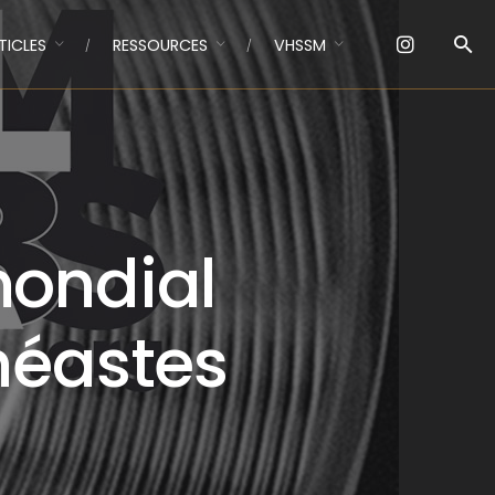
TICLES
RESSOURCES
VHSSM
mondial
néastes