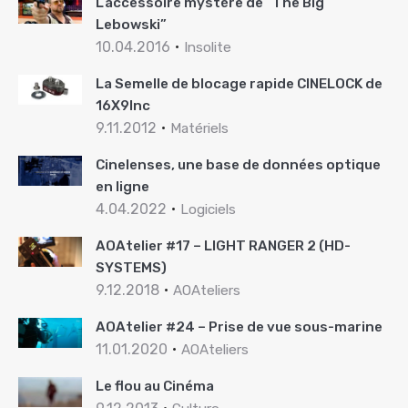
L’accessoire mystère de “The Big
Lebowski”
10.04.2016
Insolite
La Semelle de blocage rapide CINELOCK de
16X9Inc
9.11.2012
Matériels
Cinelenses, une base de données optique
en ligne
4.04.2022
Logiciels
AOAtelier #17 – LIGHT RANGER 2 (HD-
SYSTEMS)
9.12.2018
AOAteliers
AOAtelier #24 – Prise de vue sous-marine
11.01.2020
AOAteliers
Le flou au Cinéma