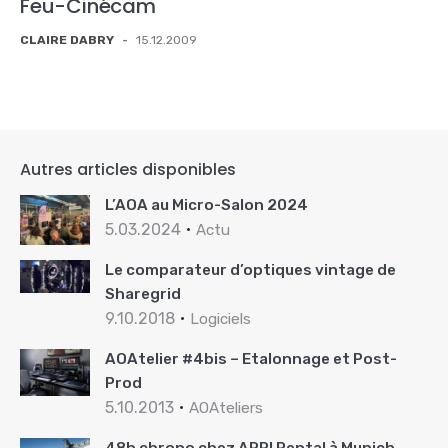
Feu-Cinécam
CLAIRE DABRY
-
15.12.2009
Autres articles disponibles
L’AOA au Micro-Salon 2024
5.03.2024
Actu
Le comparateur d’optiques vintage de
Sharegrid
9.10.2018
Logiciels
AOAtelier #4bis – Etalonnage et Post-
Prod
5.10.2013
AOAteliers
48h chrono chez ARRI Rental à Munich…