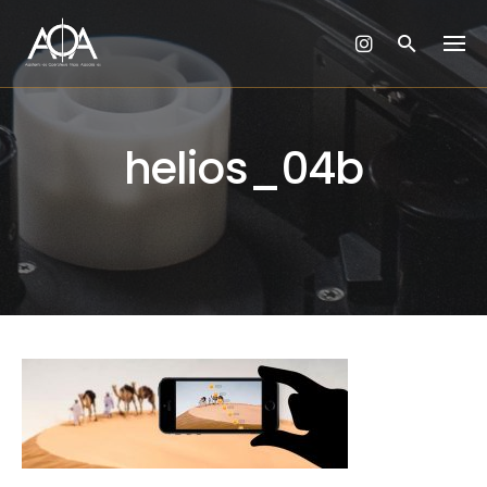
Skip
to
content
helios_04b