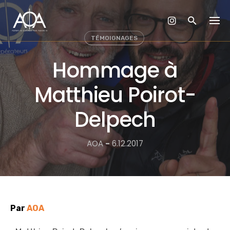
Skip
to
content
TÉMOIGNAGES
Hommage à
Matthieu Poirot-
Delpech
AOA
-
6.12.2017
Par
AOA