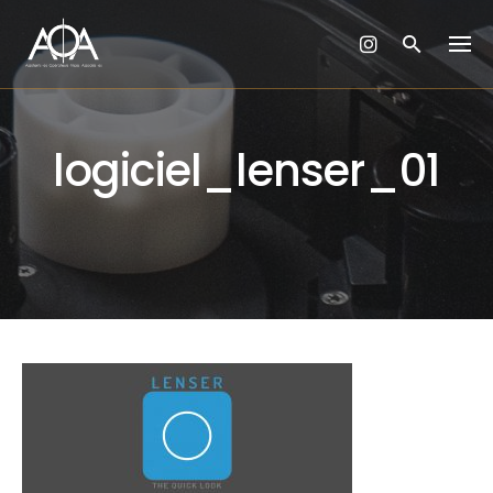
Skip
to
content
logiciel_lenser_01