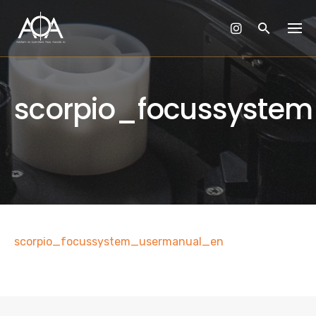
Skip
to
content
scorpio_focussyste
scorpio_focussystem_usermanual_en