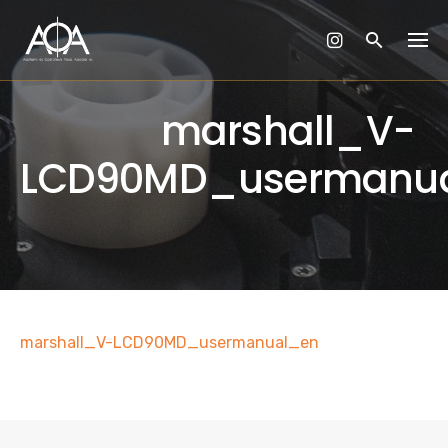
Skip
to
content
marshall_V-
LCD90MD_usermanu
marshall_V-LCD90MD_usermanual_en