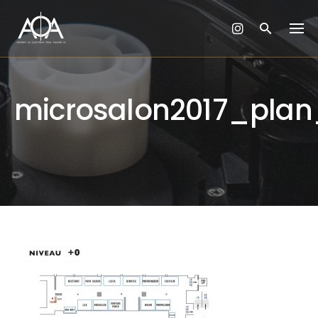
Skip
to
content
microsalon2017_plan