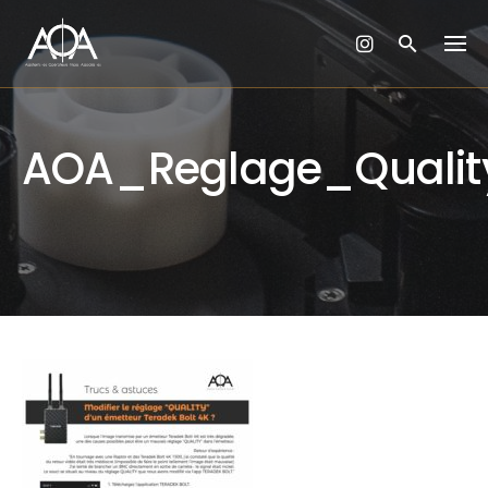
Skip
to
content
AOA_Reglage_Qualit