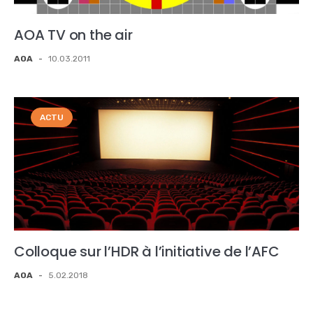
AOA TV on the air
AOA
-
10.03.2011
ACTU
Colloque sur l’HDR à l’initiative de l’AFC
AOA
-
5.02.2018