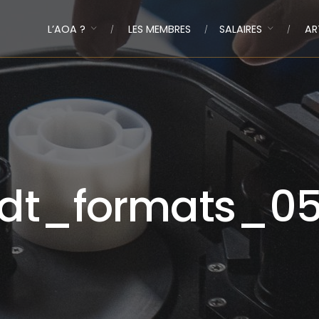
L’AOA ?
LES MEMBRES
SALAIRES
AR
dt_formats_0