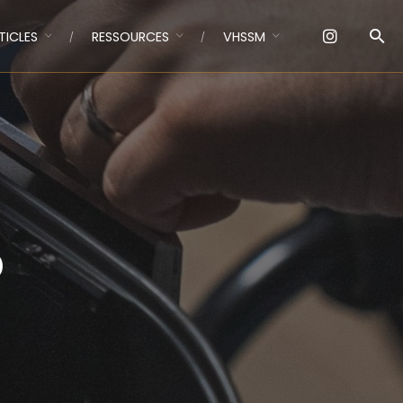
TICLES
RESSOURCES
VHSSM
5