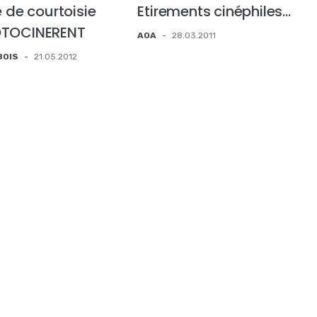
e de courtoisie
Etirements cinéphiles…
OTOCINERENT
AOA
-
28.03.2011
BOIS
-
21.05.2012