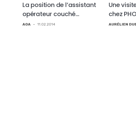
La position de l’assistant
Une visit
opérateur couché…
chez PH
AOA
-
11.02.2014
AURÉLIEN DU