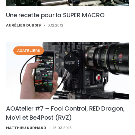
Une recette pour la SUPER MACRO
AURÉLIEN DUBOIS
-
3.12.2012
AOATELIERS
AOAtelier #7 – Fool Control, RED Dragon,
MoVI et Be4Post (RVZ)
MATTHIEU NORMAND
-
18.03.2015