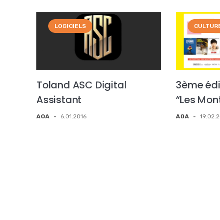
LOGICIELS
CULTUR
Toland ASC Digital
3ème édit
Assistant
“Les Mont
AOA
-
6.01.2016
AOA
-
19.02.