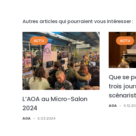
Autres articles qui pourraient vous intéresser :
ACTU
ACTU
Que se p
trois jour
scénarist
L’AOA au Micro-Salon
AOA
-
5.12.2
2024
AOA
-
5.03.2024