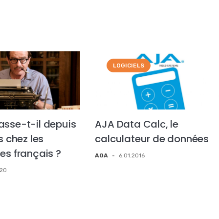
LOGICIELS
asse-t-il depuis
AJA Data Calc, le
s chez les
calculateur de données
es français ?
AOA
-
6.01.2016
020