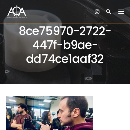
Skip
to
content
8ce75970-2722-
447f-b9ae-
dd74ce1aaf32