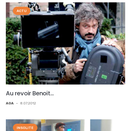
ACTU
Au revoir Benoit…
AOA
-
8.07.2012
INSOLITE