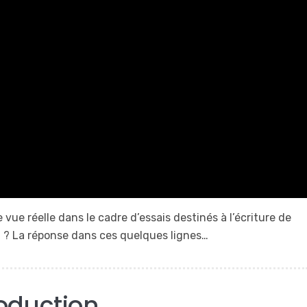
vue réelle dans le cadre d’essais destinés à l’écriture de
oi ? La réponse dans ces quelques lignes…
roduction