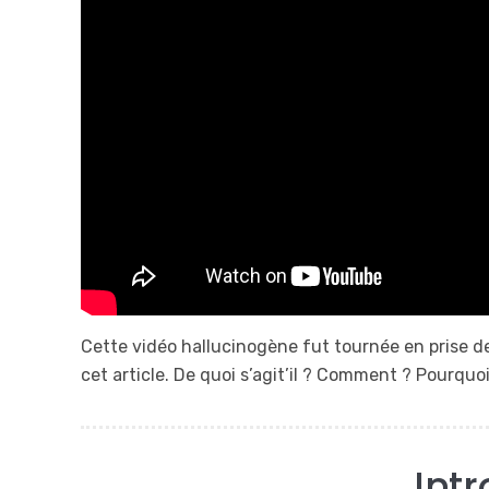
Cette vidéo hallucinogène fut tournée en prise de 
cet article. De quoi s’agit’il ? Comment ? Pourqu
Int