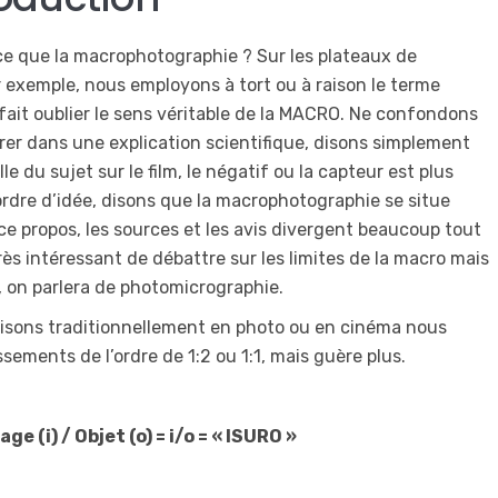
 ce que la macrophotographie ? Sur les plateaux de
r exemple, nous employons à tort ou à raison le terme
 fait oublier le sens véritable de la MACRO. Ne confondons
rer dans une explication scientifique, disons simplement
lle du sujet sur le film, le négatif ou la capteur est plus
ordre d’idée, disons que la macrophotographie se situe
 ce propos, les sources et les avis divergent beaucoup tout
rès intéressant de débattre sur les limites de la macro mais
:1, on parlera de photomicrographie.
lisons traditionnellement en photo ou en cinéma nous
ments de l’ordre de 1:2 ou 1:1, mais guère plus.
e (i) / Objet (o) = i/o = « ISURO »