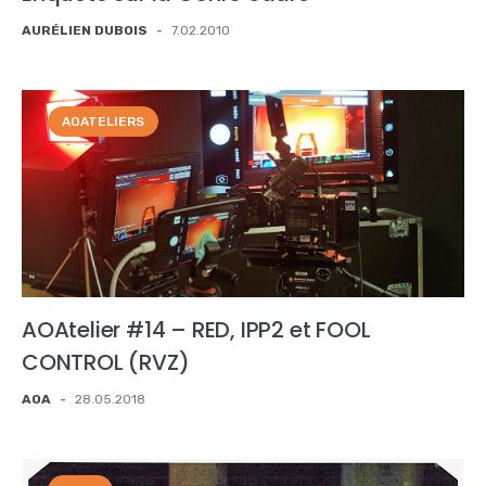
AURÉLIEN DUBOIS
-
7.02.2010
AOATELIERS
AOAtelier #14 – RED, IPP2 et FOOL
CONTROL (RVZ)
AOA
-
28.05.2018