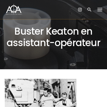
Skip
to
content
Buster Keaton en
assistant-opérateur