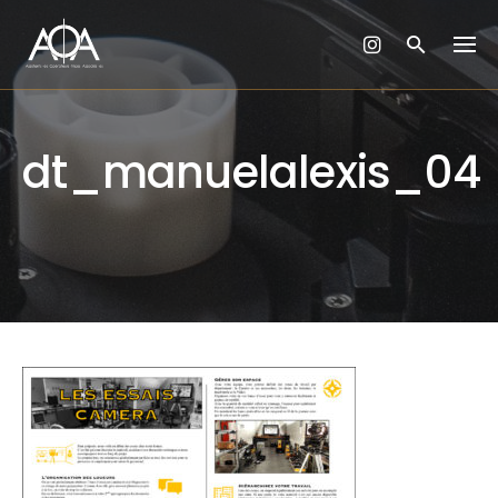
Skip
to
content
dt_manuelalexis_04