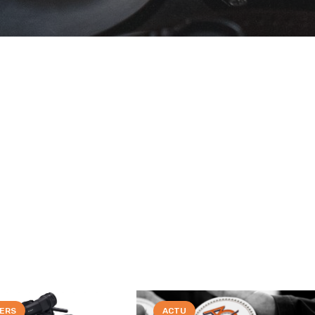
IERS
ACTU