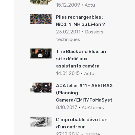
15.12.2009
Actu
Piles rechargeables :
NiCd, Ni MH ou Li-Ion ?
23.02.2011
Dossiers
techniques
The Black and Blue, un
site dédié aux
assistants caméra
14.01.2015
Actu
AOAtelier #11 – ARRI MAXIMA
(Planning
Camera/EMIT/FoMaSystems)
8.10.2017
AOAteliers
L’improbable dévotion
d’un cadreur
27.12.2014
Insolite