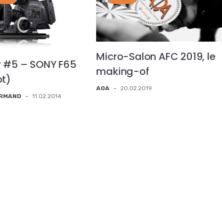
Micro-Salon AFC 2019, le
r #5 – SONY F65
making-of
ot)
AOA
-
20.02.2019
ORMAND
-
11.02.2014