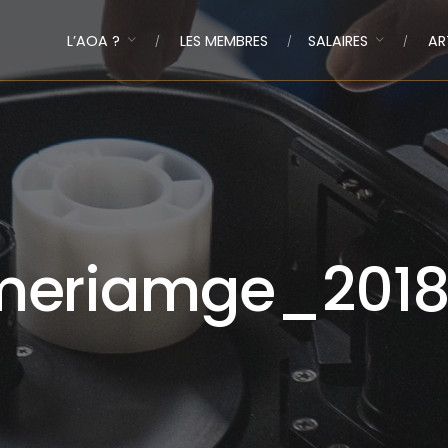
L’AOA ?
LES MEMBRES
SALAIRES
AR
meriamge_2018