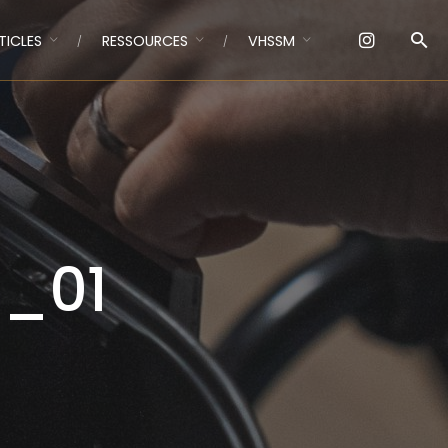
TICLES
RESSOURCES
VHSSM
_01