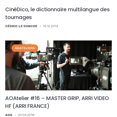
CinéDico, le dictionnaire multilangue des
tournages
CÉDRIC LE DONCHE
-
15.12.2014
AOATELIERS
AOAtelier #16 – MASTER GRIP, ARRI VIDEO
HF (ARRI FRANCE)
AOA
-
29.06.2018